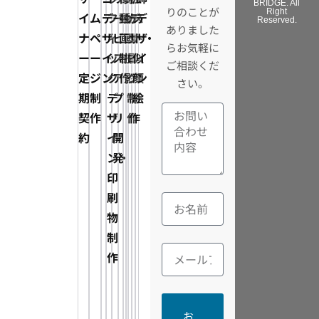
BRIDGE. All
りのことが
Right
イ
ム
デ
フ
ー
動
動
カ
デ
ス
デ
Reserved.
ありました
ナ
ペ
ザ
ィ
ビ
画
画
タ
ザ
ト・
ザ
らお気軽に
ー
ー
イ
ッ
ス・
制
撮
ロ
イ
似
イ
ご相談くだ
定
ジ
ン
ク
ア
作
影
グ
ン
顔
ン
さい。
期
制
デ
プ
制
制
絵
契
作
ザ
リ
作
作
約
イ
開
ン・
発
印
刷
物
制
作
お