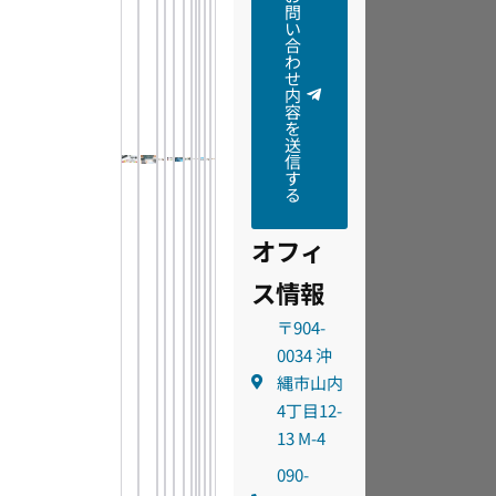
問
い
合
わ
せ
内
容
を
送
信
す
る
オフィ
ス情報
〒904-
0034 沖
縄市山内
4丁目12-
13 M-4
090-