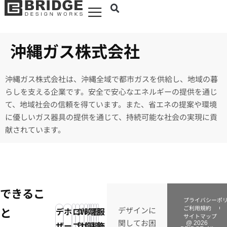
沖縄ガス株式会社
沖縄ガス株式会社は、沖縄全域で都市ガスを供給し、地域の暮
らしを支える企業です。安全で安心なエネルギーの提供を通じ
て、地域社会の信頼を得ています。また、省エネの提案や環境
に優しいガス器具の提供を通じて、持続可能な社会の実現に貢
献されています。
できるこ
プライバシーポ
ご利用規約
と
デザインに
デ
ホ
ロ
グ
Web
映
写
電
看
イ
服
サイトマップ
関してお困
ザ
ー
ゴ
ラ
サ
像・
真・
子
板
ラ
飾
@ 2026