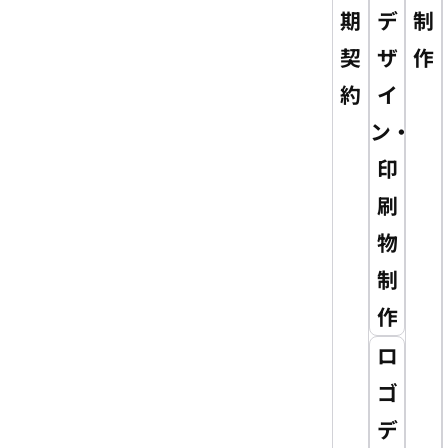
期
デ
制
契
ザ
作
約
イ
ン・
印
刷
物
制
作
ロ
ゴ
デ