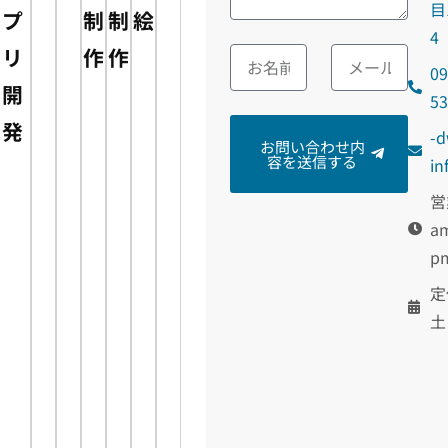
目
プ
制
制
絵
4
リ
作
作
09
開
5
発
m
お問い合わせ内
容を送信する
@o
営
am
p
定
土