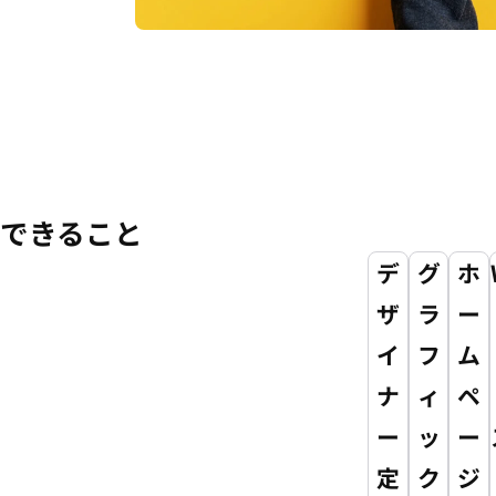
できること
デ
グ
ホ
ザ
ラ
ー
イ
フ
ム
ナ
ィ
ペ
ー
ッ
ー
定
ク
ジ