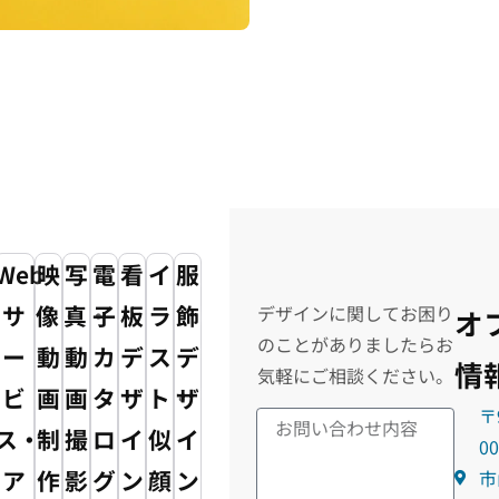
Web
映
写
電
看
イ
服
サ
像・
真・
子
板
ラ
飾
デザインに関してお困り
オ
のことがありましたらお
ー
動
動
カ
デ
ス
デ
情
気軽にご相談ください。
ビ
画
画
タ
ザ
ト・
ザ
〒
ス・
制
撮
ロ
イ
似
イ
0
ア
作
影
グ
ン
顔
ン
市