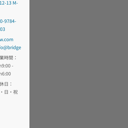
12-13 M-
0-9784-
303
oc.wd-
fni
egdirb
業時間：
9:00 -
m6:00
休日：
・日・祝