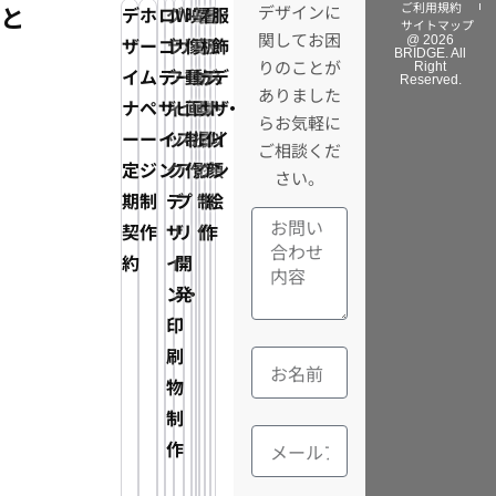
ご利用規約
と
デザインに
デ
ホ
ロ
グ
Web
映
写
電
看
イ
服
サイトマップ
関してお困
ザ
ー
ゴ
ラ
サ
像・
真・
子
板
ラ
飾
@ 2026
BRIDGE. All
りのことが
Right
イ
ム
デ
フ
ー
動
動
カ
デ
ス
デ
Reserved.
ありました
ナ
ペ
ザ
ィ
ビ
画
画
タ
ザ
ト・
ザ
らお気軽に
ー
ー
イ
ッ
ス・
制
撮
ロ
イ
似
イ
ご相談くだ
定
ジ
ン
ク
ア
作
影
グ
ン
顔
ン
さい。
期
制
デ
プ
制
制
絵
契
作
ザ
リ
作
作
約
イ
開
ン・
発
印
刷
物
制
作