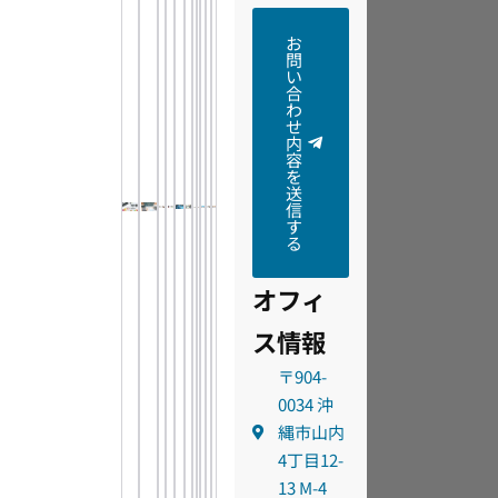
お
問
い
合
わ
せ
内
容
を
送
信
す
る
オフィ
ス情報
〒904-
0034 沖
縄市山内
4丁目12-
13 M-4