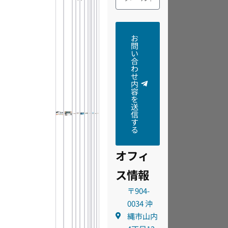
お
問
い
合
わ
せ
内
容
を
送
信
す
る
オフィ
ス情報
〒904-
0034 沖
縄市山内