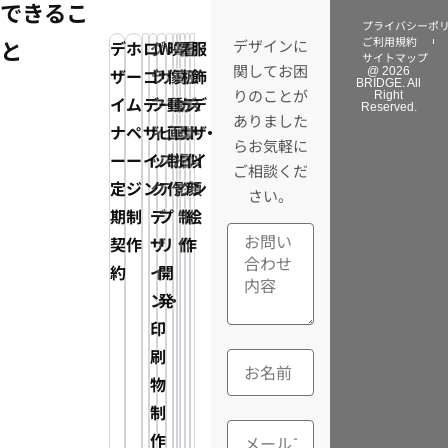
できるこ
プライバシーポ
ご利用規約
と
デザインに
デ
ホ
ロ
グ
Web
映
写
電
看
イ
服
サイトマップ
関してお困
ザ
ー
ゴ
ラ
サ
像・
真・
子
板
ラ
飾
@ 2026
BRIDGE. All
りのことが
Right
イ
ム
デ
フ
ー
動
動
カ
デ
ス
デ
Reserved.
ありました
ナ
ペ
ザ
ィ
ビ
画
画
タ
ザ
ト・
ザ
らお気軽に
ー
ー
イ
ッ
ス・
制
撮
ロ
イ
似
イ
ご相談くだ
定
ジ
ン
ク
ア
作
影
グ
ン
顔
ン
さい。
期
制
デ
プ
制
制
絵
契
作
ザ
リ
作
作
約
イ
開
ン・
発
印
刷
物
制
作