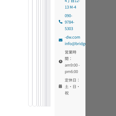
4丁目12-
13 M-4
090-
9784-
5303
moc.wd-
@ofni
egdirb
営業時
間：
am9:00 -
pm6:00
定休日：
土・日・
祝