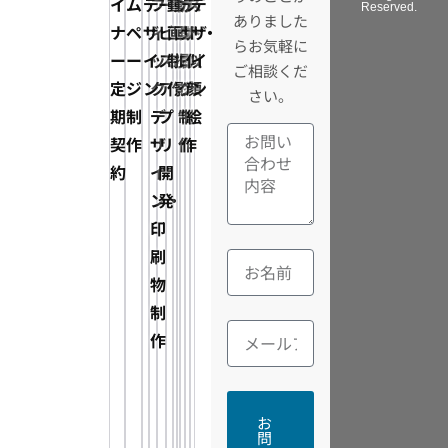
イ
ム
デ
フ
ー
動
動
カ
デ
ス
デ
Reserved.
ありました
ナ
ペ
ザ
ィ
ビ
画
画
タ
ザ
ト・
ザ
らお気軽に
ー
ー
イ
ッ
ス・
制
撮
ロ
イ
似
イ
ご相談くだ
定
ジ
ン
ク
ア
作
影
グ
ン
顔
ン
さい。
期
制
デ
プ
制
制
絵
契
作
ザ
リ
作
作
約
イ
開
ン・
発
印
刷
物
制
作
お
問