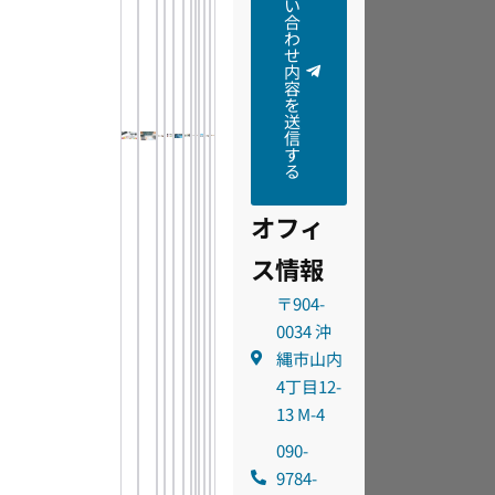
い
合
わ
せ
内
容
を
送
信
す
る
オフィ
ス情報
〒904-
0034 沖
縄市山内
4丁目12-
13 M-4
090-
9784-