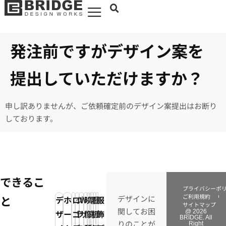
発注前ですがデザイン案を
提出していただけますか？
申し訳ありませんが、ご依頼確定前のデザイン案提出はお断り
しております。
できるこ
プライバシーポ
ご利用規約
と
デザインに
デ
ホ
ロ
グ
Web
映
写
電
看
イ
服
サイトマップ
関してお困
ザ
ー
ゴ
ラ
サ
像・
真・
子
板
ラ
飾
@ 2026
BRIDGE. All
りのことが
Right