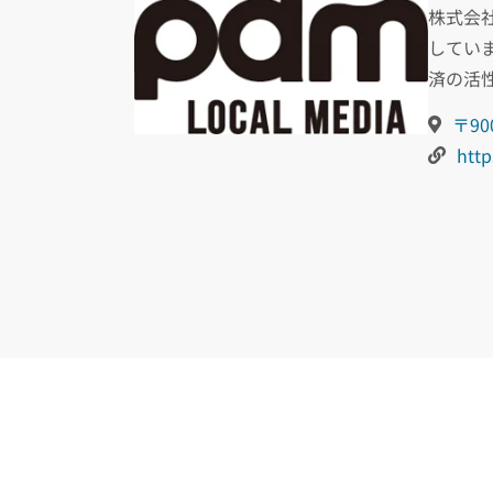
株式会
してい
済の活
〒9
http