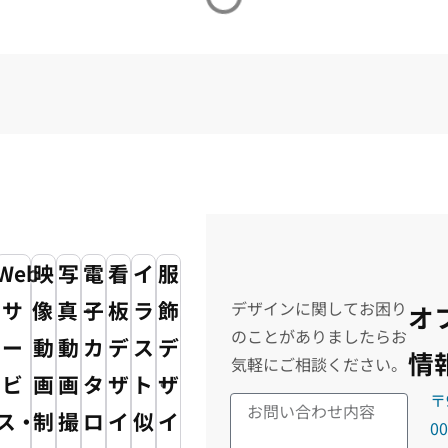
Web
映
写
電
看
イ
服
サ
像・
真・
子
板
ラ
飾
デザインに関してお困り
オ
のことがありましたらお
ー
動
動
カ
デ
ス
デ
情
気軽にご相談ください。
ビ
画
画
タ
ザ
ト・
ザ
〒
ス・
制
撮
ロ
イ
似
イ
0