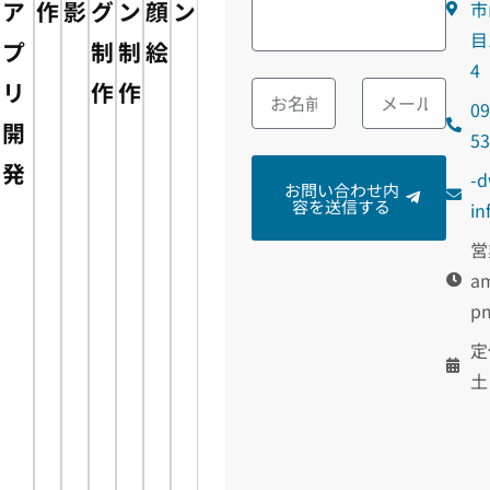
ア
作
影
グ
ン
顔
ン
市
目
プ
制
制
絵
4
リ
作
作
09
開
5
発
m
お問い合わせ内
容を送信する
@o
営
am
p
定
土