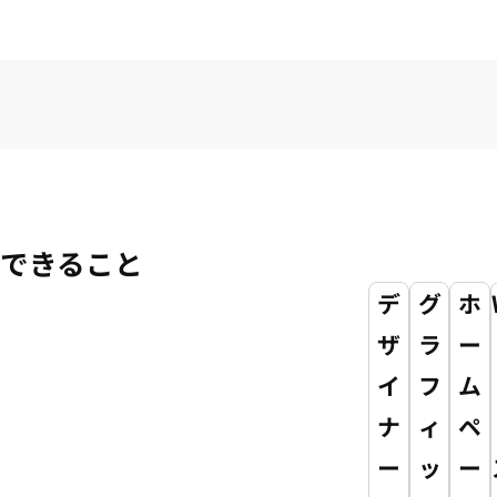
できること
デ
グ
ホ
ザ
ラ
ー
イ
フ
ム
ナ
ィ
ペ
ー
ッ
ー