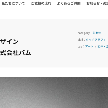
私たちについて
ご依頼の流れ
よくあるご質問
お知らせ・雑
category：
印刷物
デザイン
skill：
タイポグラフィ
tag：
アート
団体・
/
式会社パム