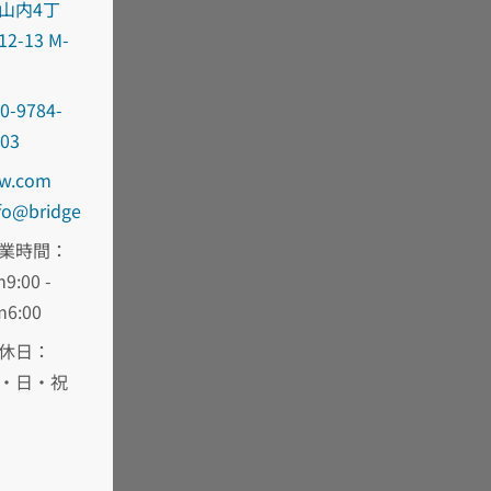
山内4丁
12-13 M-
0-9784-
303
oc.wd-
fni
egdirb
業時間：
9:00 -
m6:00
休日：
・日・祝