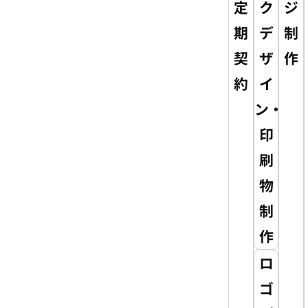
定
ク
ジ
期
デ
制
契
ザ
作
約
イ
ン・
印
刷
物
制
作
ロ
ゴ