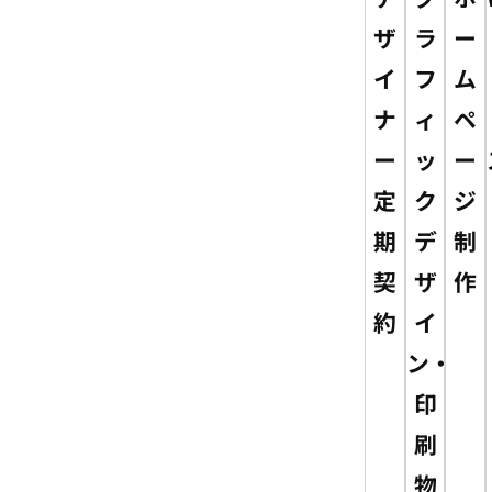
ザ
ラ
ー
イ
フ
ム
ナ
ィ
ペ
ー
ッ
ー
定
ク
ジ
期
デ
制
契
ザ
作
約
イ
ン・
印
刷
物