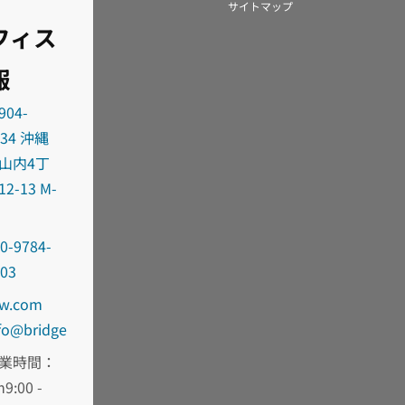
サイトマップ
フィス
報
904-
034 沖縄
山内4丁
12-13 M-
0-9784-
303
oc.wd-
fni
egdirb
業時間：
9:00 -