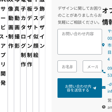
サ
像・
真・
子
板
ラ
飾
デザインに関してお困り
オ
のことがありましたらお
ー
動
動
カ
デ
ス
デ
情
気軽にご相談ください。
ビ
画
画
タ
ザ
ト・
ザ
〒
ス・
制
撮
ロ
イ
似
イ
0
ア
作
影
グ
ン
顔
ン
市
目
プ
制
制
絵
4
リ
作
作
09
開
5
発
m
お問い合わせ内
容を送信する
@o
営
am