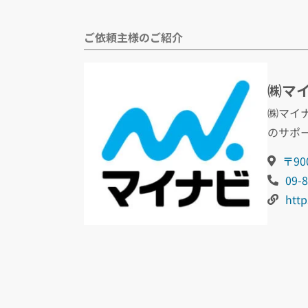
ご依頼主様のご紹介
㈱マイ
㈱マイ
のサポ
〒90
09-
http