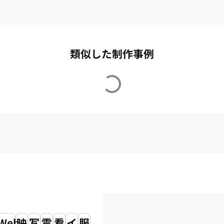
類似した制作事例
Web
映
写
電
看
イ
服