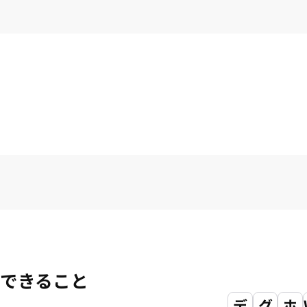
できること
デ
グ
ホ