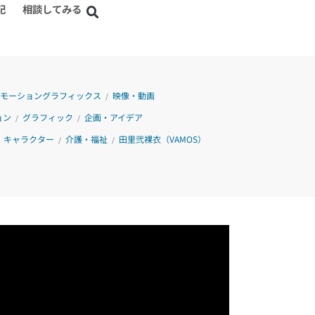
記
相談してみる
モーショングラフィックス
映像・動画
/
ョン
グラフィック
企画・アイデア
/
/
キャラクター
介護・福祉
田里弐裸衣（VAMOS）
/
/
/