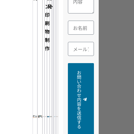
ン・
発
印
刷
物
制
作
お
問
い
合
わ
せ
内
容
を
送
信
す
る