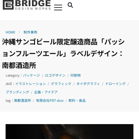
HOME
制作事例
沖縄サンゴビール限定醸造商品「パッシ
ョンフルーツエール」ラベルデザイン：
南都酒造所
category：
パッケージ
ロゴデザイン
印刷物
/
/
skill：
イラストレーション
グラフィック
タイポグラフィ
ドローイング
/
/
/
/
ブランディング
企画・アイデア
/
tag：
南都酒造所
有限会社PDT-duo
飲料・食品
/
/