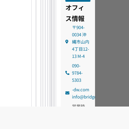
オフィ
ス情報
〒904-
0034 沖
縄市山内
4丁目12-
13 M-4
090-
9784-
5303
moc.wd-
@ofni
egdirb
営業時
間：
am9:00 -
pm6:00