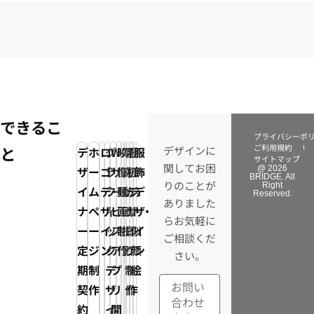
採用パンフレット制作：日本ビジネスシステムズ
株式会社（JBS）沖縄事業所
できるこ
プライバシーポ
ご利用規約
と
デザインに
デ
ホ
ロ
グ
Web
映
写
電
看
イ
服
サイトマップ
関してお困
ザ
ー
ゴ
ラ
サ
像・
真・
子
板
ラ
飾
@ 2026
BRIDGE. All
りのことが
Right
イ
ム
デ
フ
ー
動
動
カ
デ
ス
デ
Reserved.
ありました
ナ
ペ
ザ
ィ
ビ
画
画
タ
ザ
ト・
ザ
らお気軽に
ー
ー
イ
ッ
ス・
制
撮
ロ
イ
似
イ
ご相談くだ
定
ジ
ン
ク
ア
作
影
グ
ン
顔
ン
さい。
期
制
デ
プ
制
制
絵
契
作
ザ
リ
作
作
約
イ
開