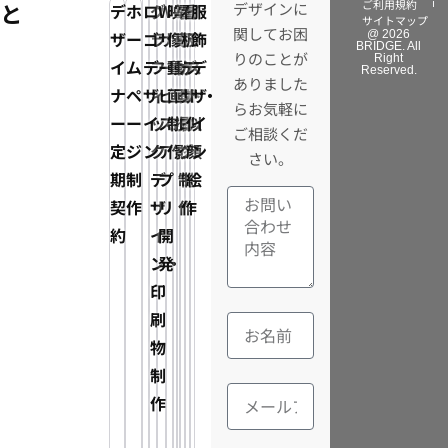
ご利用規約
と
デザインに
デ
ホ
ロ
グ
Web
映
写
電
看
イ
服
サイトマップ
関してお困
ザ
ー
ゴ
ラ
サ
像・
真・
子
板
ラ
飾
@ 2026
BRIDGE. All
りのことが
Right
イ
ム
デ
フ
ー
動
動
カ
デ
ス
デ
Reserved.
ありました
ナ
ペ
ザ
ィ
ビ
画
画
タ
ザ
ト・
ザ
らお気軽に
ー
ー
イ
ッ
ス・
制
撮
ロ
イ
似
イ
ご相談くだ
定
ジ
ン
ク
ア
作
影
グ
ン
顔
ン
さい。
期
制
デ
プ
制
制
絵
契
作
ザ
リ
作
作
約
イ
開
ン・
発
印
刷
物
制
作