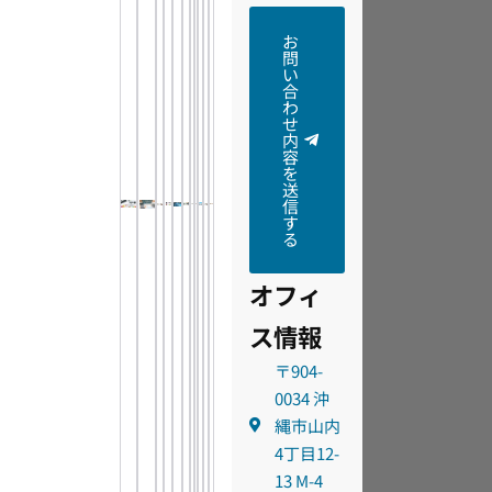
お
問
い
合
わ
せ
内
容
を
送
信
す
る
オフィ
ス情報
〒904-
0034 沖
縄市山内
4丁目12-
13 M-4