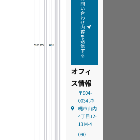
問
い
合
わ
せ
内
容
を
送
信
す
る
オフィ
ス情報
〒904-
0034 沖
縄市山内
4丁目12-
13 M-4
090-