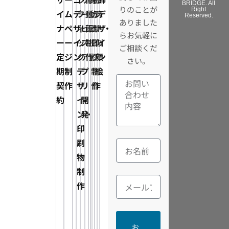
BRIDGE. All
りのことが
Right
イ
ム
デ
フ
ー
動
動
カ
デ
ス
デ
Reserved.
ありました
ナ
ペ
ザ
ィ
ビ
画
画
タ
ザ
ト・
ザ
らお気軽に
ー
ー
イ
ッ
ス・
制
撮
ロ
イ
似
イ
ご相談くだ
定
ジ
ン
ク
ア
作
影
グ
ン
顔
ン
さい。
期
制
デ
プ
制
制
絵
契
作
ザ
リ
作
作
約
イ
開
ン・
発
印
刷
物
制
作
お