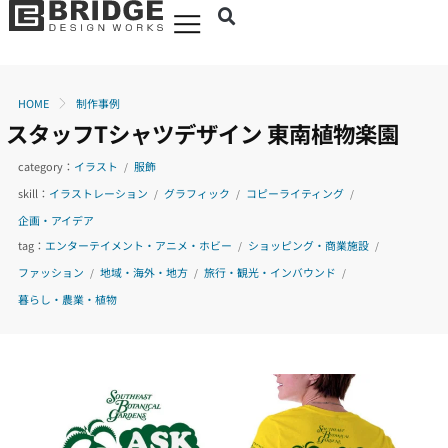
HOME
制作事例
スタッフTシャツデザイン
東南植物楽園
category：
イラスト
服飾
/
skill：
イラストレーション
グラフィック
コピーライティング
/
/
/
企画・アイデア
tag：
エンターテイメント・アニメ・ホビー
ショッピング・商業施設
/
/
ファッション
地域・海外・地方
旅行・観光・インバウンド
/
/
/
暮らし・農業・植物