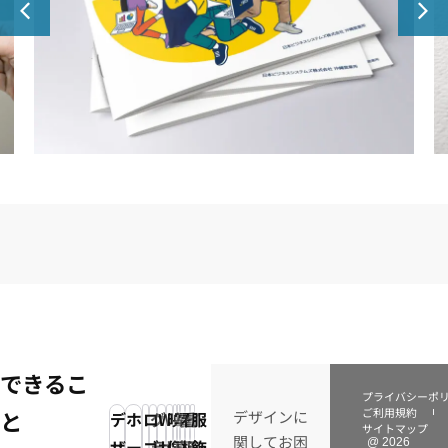
採用パンフレット制作：日本ビジネスシステムズ
株式会社（JBS）沖縄事業所
できるこ
プライバシーポ
ご利用規約
と
デザインに
デ
ホ
ロ
グ
Web
映
写
電
看
イ
服
サイトマップ
関してお困
ザ
ー
ゴ
ラ
サ
像・
真・
子
板
ラ
飾
@ 2026