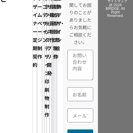
サイトマップ
関してお困
ザ
ー
ゴ
ラ
サ
像・
真・
子
板
ラ
飾
@ 2026
BRIDGE. All
りのことが
Right
イ
ム
デ
フ
ー
動
動
カ
デ
ス
デ
Reserved.
ありました
ナ
ペ
ザ
ィ
ビ
画
画
タ
ザ
ト・
ザ
らお気軽に
ー
ー
イ
ッ
ス・
制
撮
ロ
イ
似
イ
ご相談くだ
定
ジ
ン
ク
ア
作
影
グ
ン
顔
ン
さい。
期
制
デ
プ
制
制
絵
契
作
ザ
リ
作
作
約
イ
開
ン・
発
印
刷
物
制
作