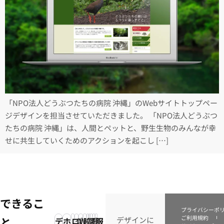
「NPO法人どうぶつたちの病院 沖縄」のWebサイトトップペー
ジデザインを担当させていただきました。 「NPO法人どうぶつ
たちの病院 沖縄」は、人間とペットと、野生生物のみんなが幸
せに共生していくためのアクションを起こし […]
できるこ
プライバシーポ
ご利用規約
と
デザインに
デ
ホ
ロ
グ
Web
映
写
電
看
イ
服