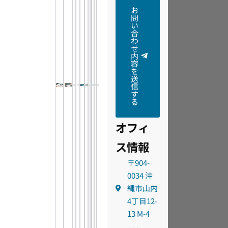
お
問
い
合
わ
せ
内
容
を
送
信
す
る
オフィ
ス情報
〒904-
0034 沖
縄市山内
4丁目12-
13 M-4