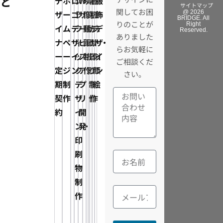
と
デ
ホ
ロ
グ
Web
映
写
電
看
イ
服
サイトマップ
関してお困
ザ
ー
ゴ
ラ
サ
像・
真・
子
板
ラ
飾
@ 2026
BRIDGE. All
りのことが
Right
イ
ム
デ
フ
ー
動
動
カ
デ
ス
デ
Reserved.
ありました
ナ
ペ
ザ
ィ
ビ
画
画
タ
ザ
ト・
ザ
らお気軽に
ー
ー
イ
ッ
ス・
制
撮
ロ
イ
似
イ
ご相談くだ
定
ジ
ン
ク
ア
作
影
グ
ン
顔
ン
さい。
期
制
デ
プ
制
制
絵
契
作
ザ
リ
作
作
約
イ
開
ン・
発
印
刷
物
制
作