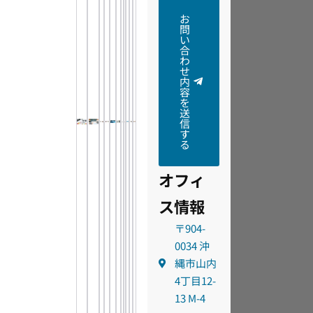
お
問
い
合
わ
せ
内
容
を
送
信
す
る
オフィ
ス情報
〒904-
0034 沖
縄市山内
4丁目12-
13 M-4