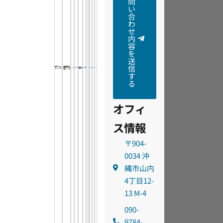
問
い
合
わ
せ
内
容
を
送
信
す
る
オフィ
ス情報
〒904-
0034 沖
縄市山内
4丁目12-
13 M-4
090-
9784-