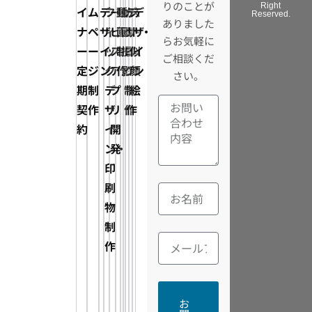
りのことが
Right
イ
ム
デ
フ
ー
動
動
カ
デ
ス
デ
Reserved.
ありました
ナ
ペ
ザ
ィ
ビ
画
画
タ
ザ
ト・
ザ
らお気軽に
ー
ー
イ
ッ
ス・
制
撮
ロ
イ
似
イ
ご相談くだ
定
ジ
ン
ク
ア
作
影
グ
ン
顔
ン
さい。
期
制
デ
プ
制
制
絵
契
作
ザ
リ
作
作
約
イ
開
ン・
発
印
刷
物
制
作
お