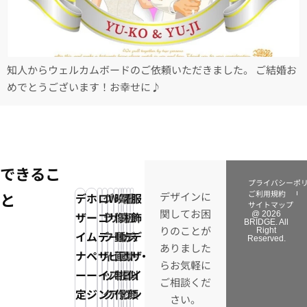
知人からウェルカムボードのご依頼いただきました。 ご結婚お
めでとうございます！お幸せに♪
できるこ
プライバシーポ
ご利用規約
と
デザインに
デ
ホ
ロ
グ
Web
映
写
電
看
イ
服
サイトマップ
関してお困
ザ
ー
ゴ
ラ
サ
像・
真・
子
板
ラ
飾
@ 2026
BRIDGE. All
りのことが
Right
イ
ム
デ
フ
ー
動
動
カ
デ
ス
デ
Reserved.
ありました
ナ
ペ
ザ
ィ
ビ
画
画
タ
ザ
ト・
ザ
らお気軽に
ー
ー
イ
ッ
ス・
制
撮
ロ
イ
似
イ
ご相談くだ
定
ジ
ン
ク
ア
作
影
グ
ン
顔
ン
さい。