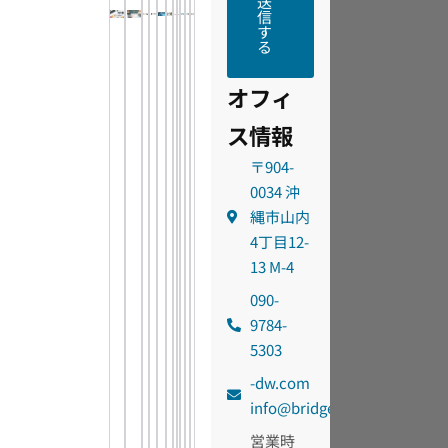
送
信
す
る
オフィ
ス情報
〒904-
0034 沖
縄市山内
4丁目12-
13 M-4
090-
9784-
5303
moc.wd-
@ofni
egdirb
営業時