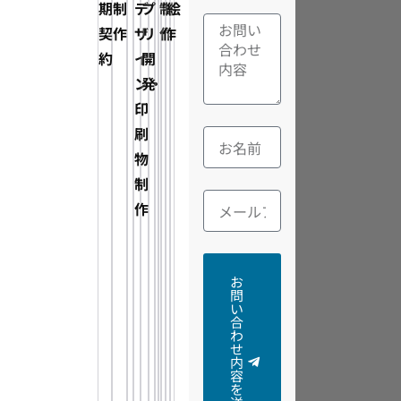
期
制
デ
プ
制
制
絵
契
作
ザ
リ
作
作
約
イ
開
ン・
発
印
刷
物
制
作
お
問
い
合
わ
せ
内
容
を