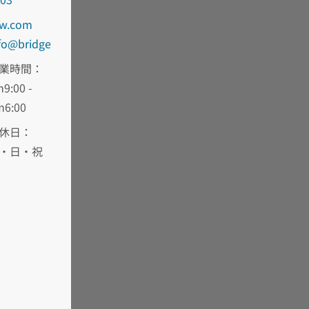
oc.wd-
fni
egdirb
業時間：
9:00 -
m6:00
休日：
・日・祝