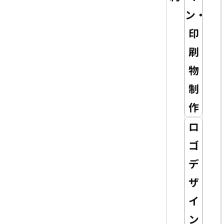
ン・
印
刷
物
制
作
ロ
ゴ
デ
ザ
イ
ン