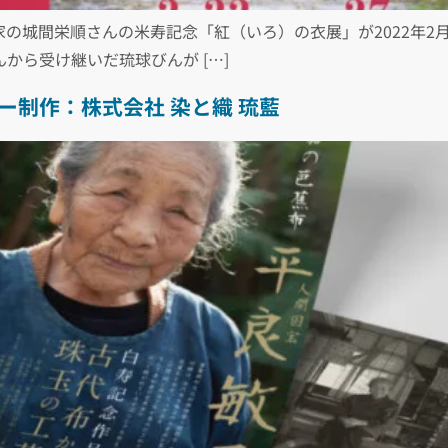
の城間栄順さんの米寿記念「紅（いろ）の衣展」が2022年2月
から受け継いだ琉球びんが […]
ー制作：株式会社 染と織 琉藍