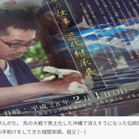
びんがた。 先の大戦で焦土化した沖縄で消えそうになった伝統
手助けをしてきた城間栄順。祖父 […]