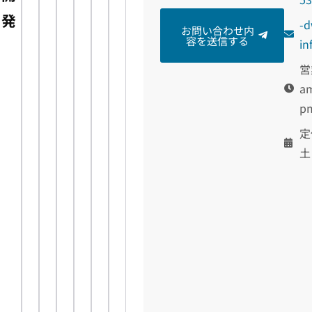
発
m
お問い合わせ内
容を送信する
@o
営
am
p
定
土