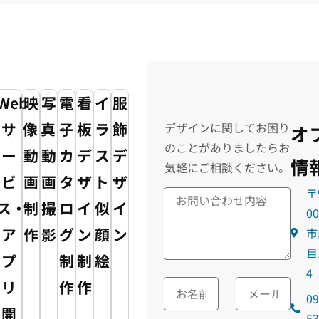
Web
映
写
電
看
イ
服
サ
像・
真・
子
板
ラ
飾
デザインに関してお困り
オ
のことがありましたらお
ー
動
動
カ
デ
ス
デ
情
気軽にご相談ください。
ビ
画
画
タ
ザ
ト・
ザ
〒
ス・
制
撮
ロ
イ
似
イ
0
ア
作
影
グ
ン
顔
ン
市
目
プ
制
制
絵
4
リ
作
作
09
開
5