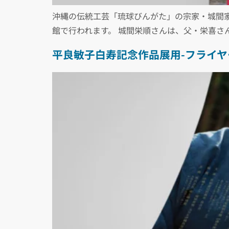
沖縄の伝統工芸「琉球びんがた」の宗家・城間家
館で行われます。 城間栄順さんは、父・栄喜さん
平良敏子白寿記念作品展用-フライヤ