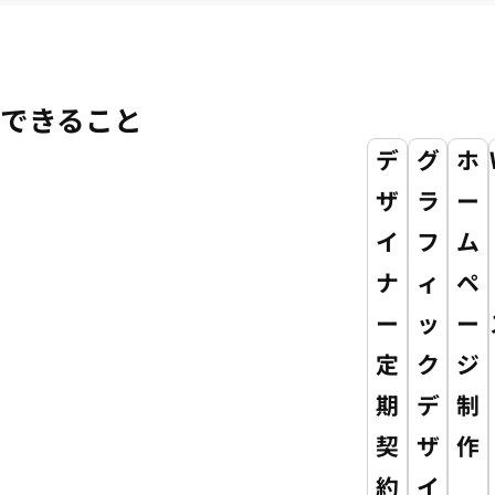
できること
デ
グ
ホ
ザ
ラ
ー
イ
フ
ム
ナ
ィ
ペ
ー
ッ
ー
定
ク
ジ
期
デ
制
契
ザ
作
約
イ