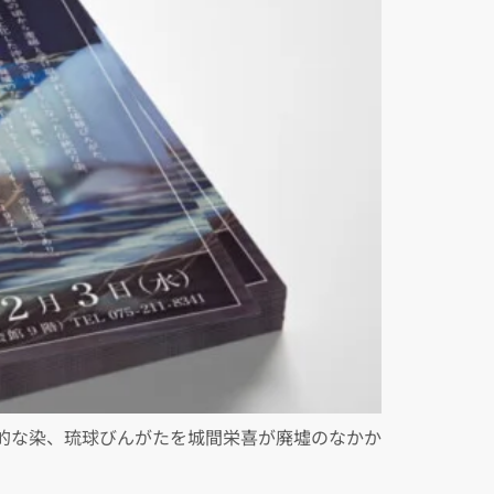
的な染、琉球びんがたを城間栄喜が廃墟のなかか