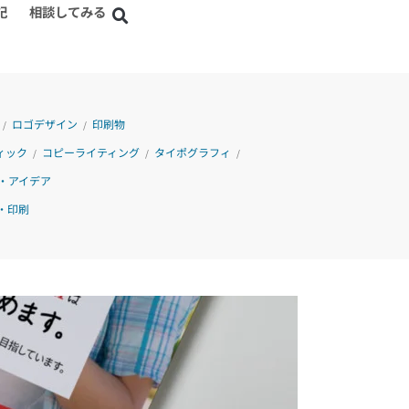
記
相談してみる
ロゴデザイン
印刷物
/
/
ィック
コピーライティング
タイポグラフィ
/
/
/
・アイデア
・印刷