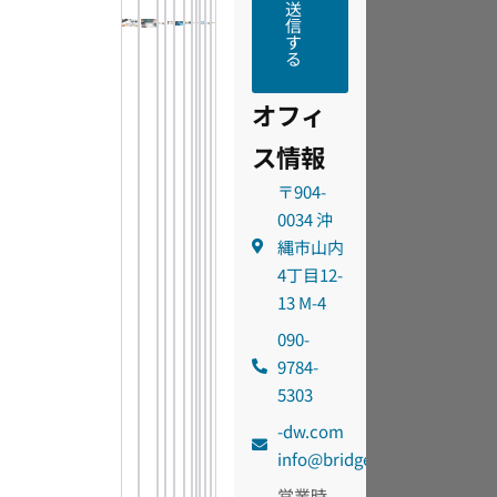
送
信
す
る
オフィ
ス情報
〒904-
0034 沖
縄市山内
4丁目12-
13 M-4
090-
9784-
5303
moc.wd-
@ofni
egdirb
営業時