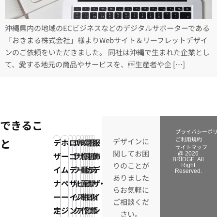
沖縄県内の地域のECビジネスなどのデジタルサポーターである
「おきまる株式会社」様よりWebサイト＆リーフレットデザイ
ンのご依頼をいただきました。 同社は沖縄で生まれた企業とし
て、愛する地元の商品やサービスを、生産者や企 […]
できるこ
プライバシーポ
ご利用規約
と
デザインに
デ
ホ
ロ
グ
Web
映
写
電
看
イ
服
サイトマップ
関してお困
ザ
ー
ゴ
ラ
サ
像・
真・
子
板
ラ
飾
@ 2026
BRIDGE. All
りのことが
Right
イ
ム
デ
フ
ー
動
動
カ
デ
ス
デ
Reserved.
ありました
ナ
ペ
ザ
ィ
ビ
画
画
タ
ザ
ト・
ザ
らお気軽に
ー
ー
イ
ッ
ス・
制
撮
ロ
イ
似
イ
ご相談くだ
定
ジ
ン
ク
ア
作
影
グ
ン
顔
ン
さい。