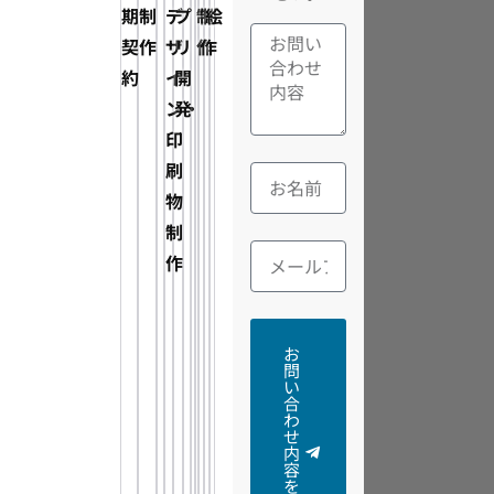
期
制
デ
プ
制
制
絵
契
作
ザ
リ
作
作
約
イ
開
ン・
発
印
刷
物
制
作
お
問
い
合
わ
せ
内
容
を