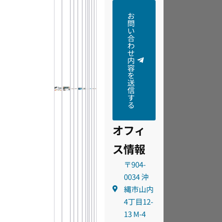
お
問
い
合
わ
せ
内
容
を
送
信
す
る
オフィ
ス情報
〒904-
0034 沖
縄市山内
4丁目12-
13 M-4