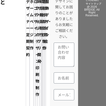
と
デザインに
デ
ホ
ロ
グ
Web
映
写
電
看
イ
服
サイトマップ
関してお困
ザ
ー
ゴ
ラ
サ
像・
真・
子
板
ラ
飾
@ 2026
BRIDGE. All
りのことが
Right
イ
ム
デ
フ
ー
動
動
カ
デ
ス
デ
Reserved.
ありました
ナ
ペ
ザ
ィ
ビ
画
画
タ
ザ
ト・
ザ
らお気軽に
ー
ー
イ
ッ
ス・
制
撮
ロ
イ
似
イ
ご相談くだ
定
ジ
ン
ク
ア
作
影
グ
ン
顔
ン
さい。
期
制
デ
プ
制
制
絵
契
作
ザ
リ
作
作
約
イ
開
ン・
発
印
刷
物
制
作