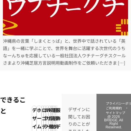
沖縄県の言葉「しまくとぅば」と、世界中で話されている「英
語」を一緒に学ぶことで、世界を舞台に活躍する次世代のうち
なーんちゅを応援している一般社団法人ウチナーグチスクール
さまより沖縄芝居方言説明用動画制作をご依頼いただきま […]
できるこ
プライバシーポ
ご利用規約
と
デザインに
デ
ホ
ロ
グ
Web
映
写
電
看
イ
服
サイトマップ
関してお困
ザ
ー
ゴ
ラ
サ
像・
真・
子
板
ラ
飾
@ 2026
BRIDGE. All
りのことが
Right
イ
ム
デ
フ
ー
動
動
カ
デ
ス
デ
Reserved.