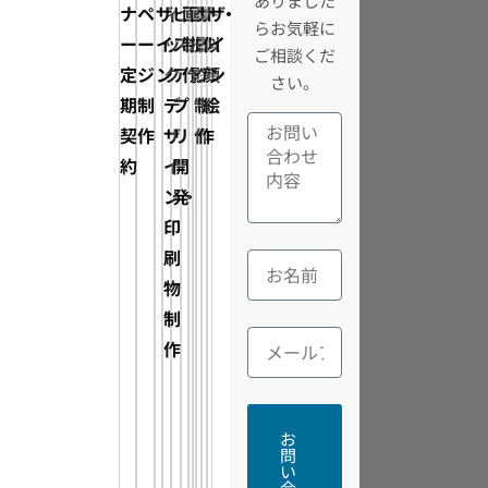
ありました
ナ
ペ
ザ
ィ
ビ
画
画
タ
ザ
ト・
ザ
らお気軽に
ー
ー
イ
ッ
ス・
制
撮
ロ
イ
似
イ
ご相談くだ
定
ジ
ン
ク
ア
作
影
グ
ン
顔
ン
さい。
期
制
デ
プ
制
制
絵
契
作
ザ
リ
作
作
約
イ
開
ン・
発
印
刷
物
制
作
お
問
い
合