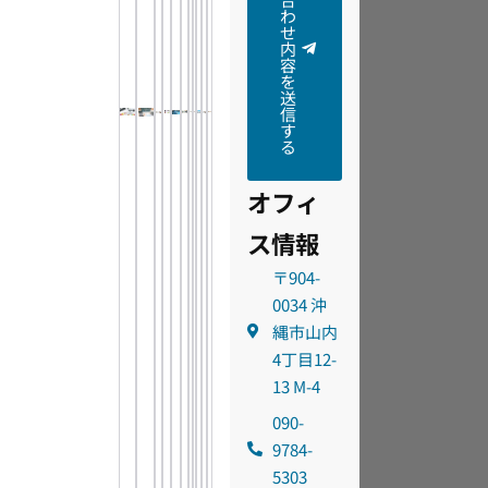
わ
せ
内
容
を
送
信
す
る
オフィ
ス情報
〒904-
0034 沖
縄市山内
4丁目12-
13 M-4
090-
9784-
5303