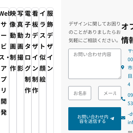
Web
映
写
電
看
イ
服
サ
像・
真・
子
板
ラ
飾
デザインに関してお困り
オ
のことがありましたらお
ー
動
動
カ
デ
ス
デ
情
気軽にご相談ください。
ビ
画
画
タ
ザ
ト・
ザ
〒
ス・
制
撮
ロ
イ
似
イ
0
ア
作
影
グ
ン
顔
ン
市
目
プ
制
制
絵
4
リ
作
作
09
開
5
発
m
お問い合わせ内
容を送信する
@o
営