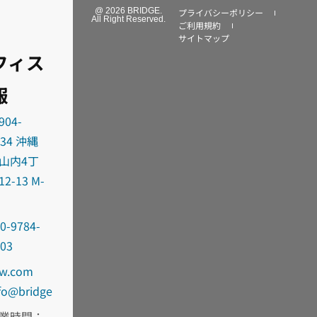
@ 2026 BRIDGE.
プライバシーポリシー
All Right Reserved.
ご利用規約
サイトマップ
フィス
報
904-
034 沖縄
山内4丁
12-13 M-
0-9784-
303
oc.wd-
fni
egdirb
業時間：