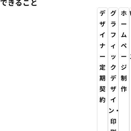
できること
デ
グ
ホ
ザ
ラ
ー
イ
フ
ム
ナ
ィ
ペ
ー
ッ
ー
定
ク
ジ
期
デ
制
契
ザ
作
約
イ
ン・
印