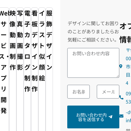
Web
映
写
電
看
イ
服
サ
像・
真・
子
板
ラ
飾
デザインに関してお困り
オ
のことがありましたらお
ー
動
動
カ
デ
ス
デ
情
気軽にご相談ください。
ビ
画
画
タ
ザ
ト・
ザ
〒
ス・
制
撮
ロ
イ
似
イ
0
ア
作
影
グ
ン
顔
ン
市
目
プ
制
制
絵
4
リ
作
作
09
開
5
発
m
お問い合わせ内
容を送信する
@o
営