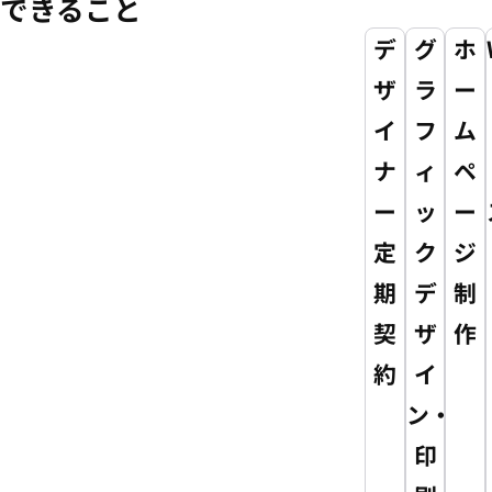
できること
デ
グ
ホ
ザ
ラ
ー
イ
フ
ム
ナ
ィ
ペ
ー
ッ
ー
定
ク
ジ
期
デ
制
契
ザ
作
約
イ
ン・
印