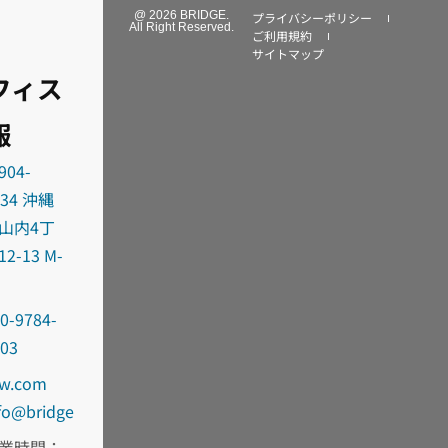
@ 2026 BRIDGE.
プライバシーポリシー
All Right Reserved.
ご利用規約
サイトマップ
フィス
報
904-
034 沖縄
山内4丁
12-13 M-
0-9784-
303
oc.wd-
fni
egdirb
業時間：